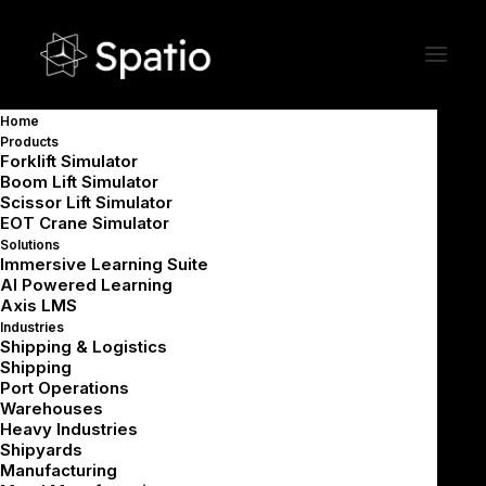
تدريب غامر بالواقع الافتراضي
Home
على السلامة والعمليات في
Products
مؤسسات النفط والغاز
Forklift Simulator
Boom Lift Simulator
Scissor Lift Simulator
EOT Crane Simulator
عزز جاهزية القوى العاملة، وخفّض المخاطر
Solutions
Immersive Learning Suite
التشغيلية، وحسّن مستويات الامتثال من خلال حلول
AI Powered Learning
Axis LMS
التدريب بالواقع الافتراضي على مستوى المؤسسات.
Industries
Shipping & Logistics
Shipping
Port Operations
اطلب عرضاً توضيحياً
Warehouses
Heavy Industries
Shipyards
Manufacturing