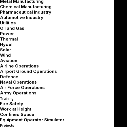
Metal Manufacturing
Chemical Manufacturing
Pharmaceutical Industry
Automotive Industry
Utilities
نبذة عن حلولنا
Oil and Gas
Power
Thermal
Hydel
في عمليات النفط والغاز، يمكن أن تؤدي حتى
Solar
الأخطاء الصغيرة إلى عواقب وخيمة. تقدّم Spatio
Wind
Aviation
محاكيات تدريب بالواقع الافتراضي تتيح لقوى العمل
Airline Operations
Airport Ground Operations
لديكم ممارسة الإجراءات عالية الخطورة وإتقان
Defence
العمليات الأساسية داخل بيئة آمنة وخاضعة للسيطرة.
Naval Operations
Air Force Operations
Army Operations
Training
يضمن تركيزنا المزدوج على التدريب على السلامة
Fire Safety
والعمليات أن يكتسب المشغّلون والمهندسون
Work at Height
Confined Space
والفنيون خبرة عملية دون التأثير في العمليات
Equipment Operator Simulator
الجارية.
Projects