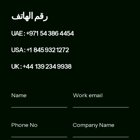
رقم الهاتف
UAE :
+971 54 386 4454
USA :
+1 845 932 1272
UK :
+44 139 234 9938